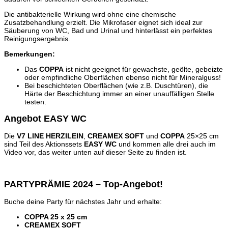
Die antibakterielle Wirkung wird ohne eine chemische
Zusatzbehandlung erzielt. Die Mikrofaser eignet sich ideal zur
Säuberung von WC, Bad und Urinal und hinterlässt ein perfektes
Reinigungsergebnis.
Bemerkungen:
Das
COPPA
ist nicht geeignet für gewachste, geölte, gebeizte
oder empfindliche Oberflächen ebenso nicht für Mineralguss!
Bei beschichteten Oberflächen (wie z.B. Duschtüren), die
Härte der Beschichtung immer an einer unauffälligen Stelle
testen.
Angebot EASY WC
Die
V7 LINE HERZILEIN
,
CREAMEX SOFT
und
COPPA
25×25 cm
sind Teil des Aktionssets
EASY WC
und kommen alle drei auch im
Video vor, das weiter unten auf dieser Seite zu finden ist.
PARTYPRÄMIE 2024 – Top-Angebot!
Buche deine Party für nächstes Jahr und erhalte:
COPPA 25 x 25 cm
CREAMEX SOFT