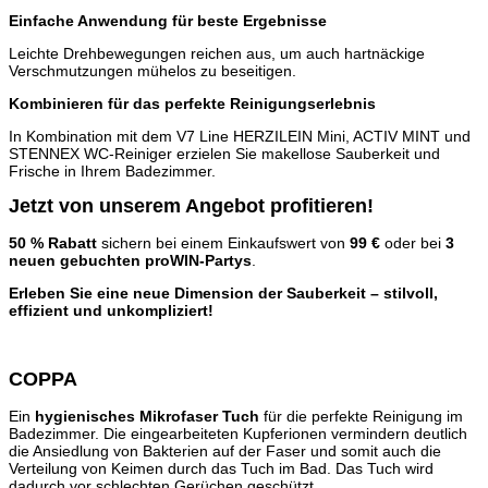
Einfache Anwendung für beste Ergebnisse
Leichte Drehbewegungen reichen aus, um auch hartnäckige
Verschmutzungen mühelos zu beseitigen.
Kombinieren für das perfekte Reinigungserlebnis
In Kombination mit dem V7 Line HERZILEIN Mini, ACTIV MINT und
STENNEX WC-Reiniger erzielen Sie makellose Sauberkeit und
Frische in Ihrem Badezimmer.
Jetzt von unserem Angebot profitieren!
50 % Rabatt
sichern bei einem Einkaufswert von
99 €
oder bei
3
neuen gebuchten proWIN-Partys
.
Erleben Sie eine neue Dimension der Sauberkeit – stilvoll,
effizient und unkompliziert!
COPPA
Ein
hygienisches Mikrofaser Tuch
für die perfekte Reinigung im
Badezimmer. Die eingearbeiteten Kupferionen vermindern deutlich
die Ansiedlung von Bakterien auf der Faser und somit auch die
Verteilung von Keimen durch das Tuch im Bad. Das Tuch wird
dadurch vor schlechten Gerüchen geschützt.