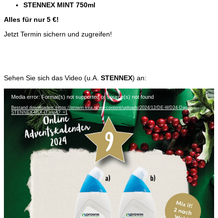
STENNEX MINT 750ml
Alles für nur 5 €!
Jetzt Termin sichern und zugreifen!
Sehen Sie sich das Video (u.A.
STENNEX
) an:
Videospeler
Media error: Format(s) not supported or source(s) not found
Bestand downloaden: https://prowin-kea.nl/wp-content/uploads/2024/12/DE-WD24-Dag-9-
STENNEX-MIX-IT.mp4?_=1