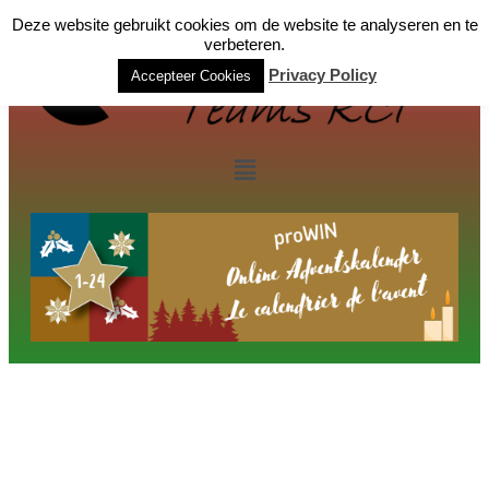
Deze website gebruikt cookies om de website te analyseren en te
verbeteren.
Privacy Policy
Accepteer Cookies
window.dataLayer = window.dataLayer || []; function gtag()
{dataLayer.push(arguments);} gtag('js', new Date());
gtag('config', 'G-S5QT1FZJN0');