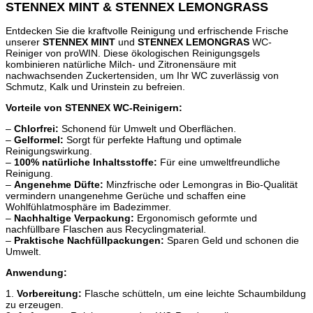
STENNEX MINT & STENNEX LEMONGRASS
Entdecken Sie die kraftvolle Reinigung und erfrischende Frische
unserer
STENNEX MINT
und
STENNEX LEMONGRAS
WC-
Reiniger von proWIN. Diese ökologischen Reinigungsgels
kombinieren natürliche Milch- und Zitronensäure mit
nachwachsenden Zuckertensiden, um Ihr WC zuverlässig von
Schmutz, Kalk und Urinstein zu befreien.
Vorteile von STENNEX WC-Reinigern:
–
Chlorfrei:
Schonend für Umwelt und Oberflächen.
–
Gelformel:
Sorgt für perfekte Haftung und optimale
Reinigungswirkung.
–
100% natürliche Inhaltsstoffe:
Für eine umweltfreundliche
Reinigung.
–
Angenehme Düfte:
Minzfrische oder Lemongras in Bio-Qualität
vermindern unangenehme Gerüche und schaffen eine
Wohlfühlatmosphäre im Badezimmer.
–
Nachhaltige Verpackung:
Ergonomisch geformte und
nachfüllbare Flaschen aus Recyclingmaterial.
–
Praktische Nachfüllpackungen:
Sparen Geld und schonen die
Umwelt.
Anwendung:
1.
Vorbereitung:
Flasche schütteln, um eine leichte Schaumbildung
zu erzeugen.