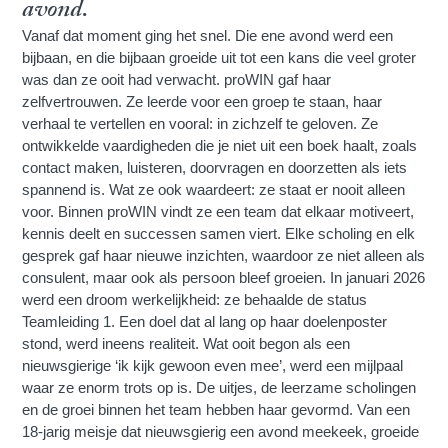
avond.
Vanaf dat moment ging het snel. Die ene avond werd een
bijbaan, en die bijbaan groeide uit tot een kans die veel groter
was dan ze ooit had verwacht. proWIN gaf haar
zelfvertrouwen. Ze leerde voor een groep te staan, haar
verhaal te vertellen en vooral: in zichzelf te geloven. Ze
ontwikkelde vaardigheden die je niet uit een boek haalt, zoals
contact maken, luisteren, doorvragen en doorzetten als iets
spannend is. Wat ze ook waardeert: ze staat er nooit alleen
voor. Binnen proWIN vindt ze een team dat elkaar motiveert,
kennis deelt en successen samen viert. Elke scholing en elk
gesprek gaf haar nieuwe inzichten, waardoor ze niet alleen als
consulent, maar ook als persoon bleef groeien. In januari 2026
werd een droom werkelijkheid: ze behaalde de status
Teamleiding 1. Een doel dat al lang op haar doelenposter
stond, werd ineens realiteit. Wat ooit begon als een
nieuwsgierige ‘ik kijk gewoon even mee’, werd een mijlpaal
waar ze enorm trots op is. De uitjes, de leerzame scholingen
en de groei binnen het team hebben haar gevormd. Van een
18-jarig meisje dat nieuwsgierig een avond meekeek, groeide