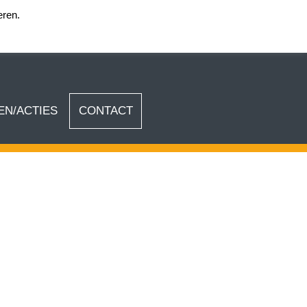
eren.
Login team KEA
N/ACTIES
CONTACT