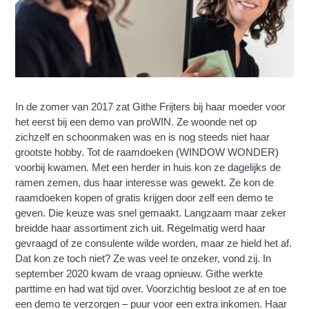
In de zomer van 2017 zat Githe Frijters bij haar moeder voor
het eerst bij een demo van proWIN. Ze woonde net op
zichzelf en schoonmaken was en is nog steeds niet haar
grootste hobby. Tot de raamdoeken (WINDOW WONDER)
voorbij kwamen. Met een herder in huis kon ze dagelijks de
ramen zemen, dus haar interesse was gewekt. Ze kon de
raamdoeken kopen of gratis krijgen door zelf een demo te
geven. Die keuze was snel gemaakt. Langzaam maar zeker
breidde haar assortiment zich uit. Regelmatig werd haar
gevraagd of ze consulente wilde worden, maar ze hield het af.
Dat kon ze toch niet? Ze was veel te onzeker, vond zij. In
september 2020 kwam de vraag opnieuw. Githe werkte
parttime en had wat tijd over. Voorzichtig besloot ze af en toe
een demo te verzorgen – puur voor een extra inkomen. Haar