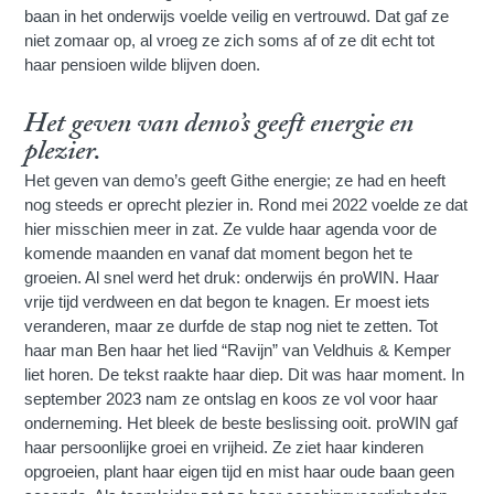
baan in het onderwijs voelde veilig en vertrouwd. Dat gaf ze
niet zomaar op, al vroeg ze zich soms af of ze dit echt tot
haar pensioen wilde blijven doen.
Het geven van demo’s geeft energie en
plezier.
Het geven van demo’s geeft Githe energie; ze had en heeft
nog steeds er oprecht plezier in. Rond mei 2022 voelde ze dat
hier misschien meer in zat. Ze vulde haar agenda voor de
komende maanden en vanaf dat moment begon het te
groeien. Al snel werd het druk: onderwijs én proWIN. Haar
vrije tijd verdween en dat begon te knagen. Er moest iets
veranderen, maar ze durfde de stap nog niet te zetten. Tot
haar man Ben haar het lied “Ravijn” van Veldhuis & Kemper
liet horen. De tekst raakte haar diep. Dit was haar moment. In
september 2023 nam ze ontslag en koos ze vol voor haar
onderneming. Het bleek de beste beslissing ooit. proWIN gaf
haar persoonlijke groei en vrijheid. Ze ziet haar kinderen
opgroeien, plant haar eigen tijd en mist haar oude baan geen