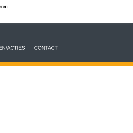
eren.
Login team KEA
N/ACTIES
CONTACT