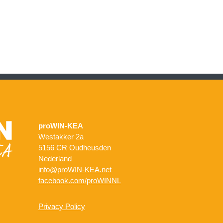
proWIN-KEA
Westakker 2a
5156 CR Oudheusden
Nederland
info@proWIN-KEA.net
facebook.com/proWINNL
Privacy Policy