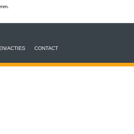
eren.
Login team KEA
N/ACTIES
CONTACT