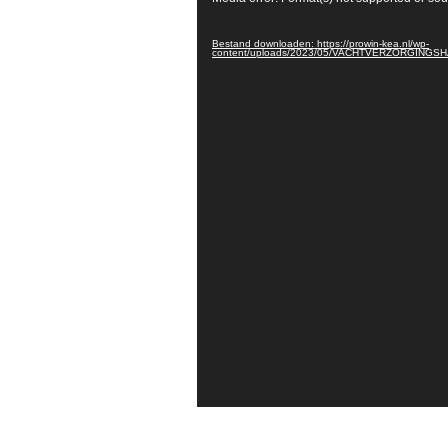
Bestand downloaden: https://prowin-kea.nl/wp-
content/uploads/2023/05/VACHTVERZORGING