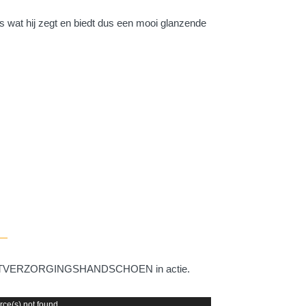
t hij zegt en biedt dus een mooi glanzende
 VACHTVERZORGINGSHANDSCHOEN in actie.
rce(s) not found