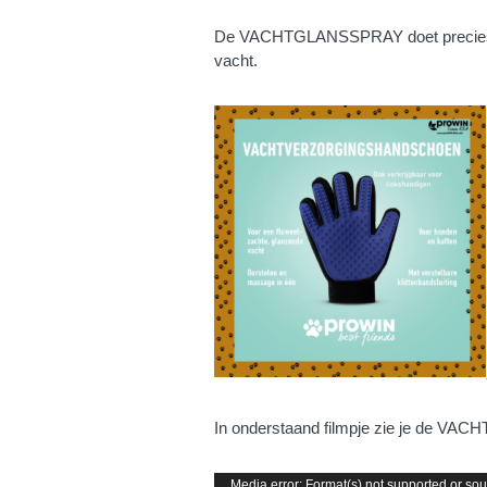
De VACHTGLANSSPRAY doet precies wa
vacht.
In onderstaand filmpje zie je de
Videospeler
Media error: Format(s) not supported or sou