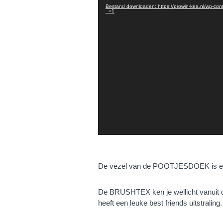
Bestand downloaden: https://prowin-kea.nl/wp-c
_=1
De vezel van de POOTJESDOEK is er 
De BRUSHTEX ken je wellicht vanu
heeft een leuke best friends uitstraling.