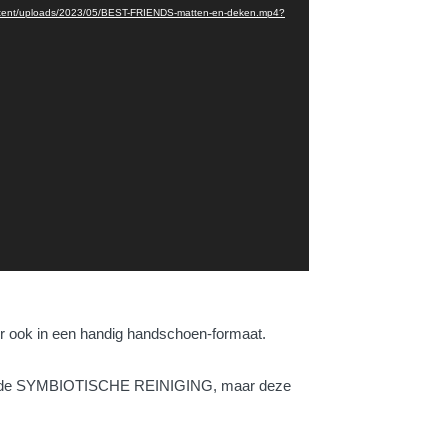
ontent/uploads/2023/05/BEST-FRIENDS-matten-en-deken.mp4?
ook in een handig handschoen-formaat.
it de SYMBIOTISCHE REINIGING, maar deze