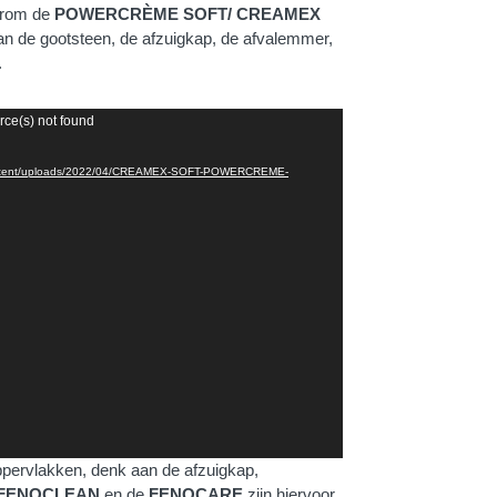
aarom de
POWERCRÈME SOFT/ CREAMEX
aan de gootsteen, de afzuigkap, de afvalemmer,
.
rce(s) not found
-content/uploads/2022/04/CREAMEX-SOFT-POWERCREME-
ppervlakken, denk aan de afzuigkap,
FENOCLEAN
en de
FENOCARE
zijn hiervoor