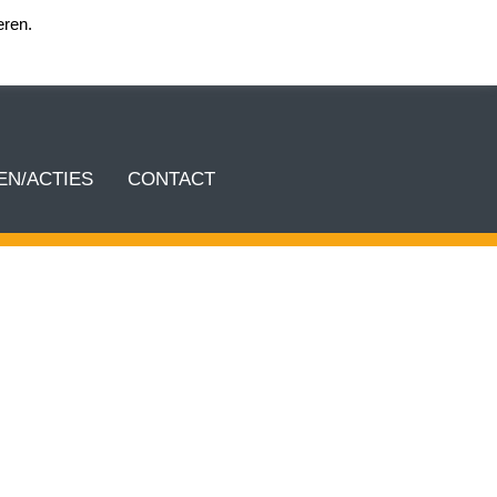
eren.
Login team KEA
N/ACTIES
CONTACT