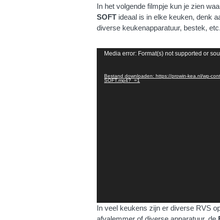
In het volgende filmpje kun je zien w
SOFT
ideaal is in elke keuken, denk 
diverse keukenapparatuur, bestek, etc
Videospeler
Media error: Format(s) not supported or sou
Bestand downloaden: https://prowin-kea.nl/wp
SOFT.mp4?_=1
In veel keukens zijn er diverse RVS o
afvalemmer of diverse apparatuur, de