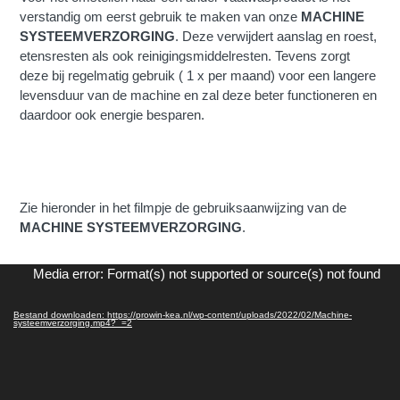
verstandig om eerst gebruik te maken van onze
MACHINE
SYSTEEMVERZORGING
. Deze verwijdert aanslag en roest,
etensresten als ook reinigingsmiddelresten. Tevens zorgt
deze bij regelmatig gebruik ( 1 x per maand) voor een langere
levensduur van de machine en zal deze beter functioneren en
daardoor ook energie besparen.
Zie hieronder in het filmpje de gebruiksaanwijzing van de
MACHINE SYSTEEMVERZORGING
.
Videospeler
Media error: Format(s) not supported or source(s) not found
Bestand downloaden: https://prowin-kea.nl/wp-content/uploads/2022/02/Machine-
systeemverzorging.mp4?_=2