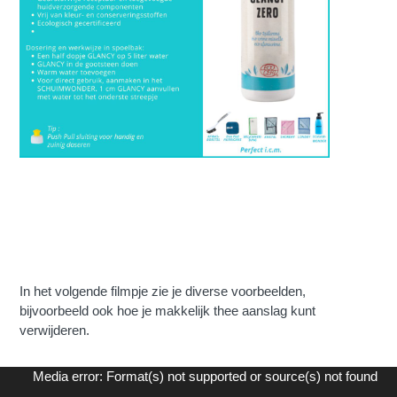
In het volgende filmpje zie je diverse voorbeelden,
bijvoorbeeld ook hoe je makkelijk thee aanslag kunt
verwijderen.
Videospeler
Media error: Format(s) not supported or source(s) not found