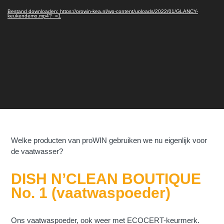
Bestand downloaden: https://prowin-kea.nl/wp-content/uploads/2022/01/GLANCY-
keukendemo.mp4?_=1
Welke producten van proWIN gebruiken we nu eigenlijk voor
de vaatwasser?
DISH N’CLEAN BOUTIQUE
No. 1 (vaatwaspoeder)
Ons vaatwaspoeder, ook weer met ECOCERT-keurmerk.