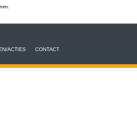
eren.
Login team KEA
N/ACTIES
CONTACT