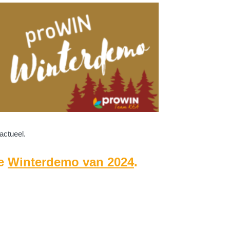
actueel.
de
Winterdemo van 2024
.